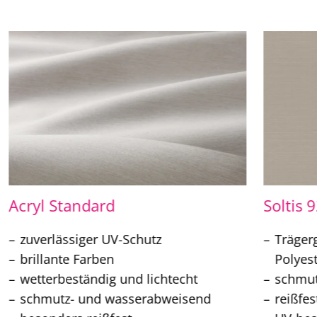
Acryl Standard
Soltis 
zuverlässiger UV-Schutz
Träger
brillante Farben
Polyes
wetterbeständig und lichtecht
schmu
schmutz- und wasserabweisend
reißfes