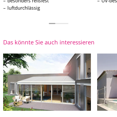
besonders reißfest
UV-bes
luftdurchlässig
Das könnte Sie auch interessieren