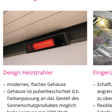
Design Heizstrahler
Eingeru
modernes, flaches Gehäuse
Schaff
Gehäuse ist pulverbeschichtet d.h.
angren
Farbanpassung an das Gestell des
zu üb
Sonnenschutzproduktes möglich
flexibl