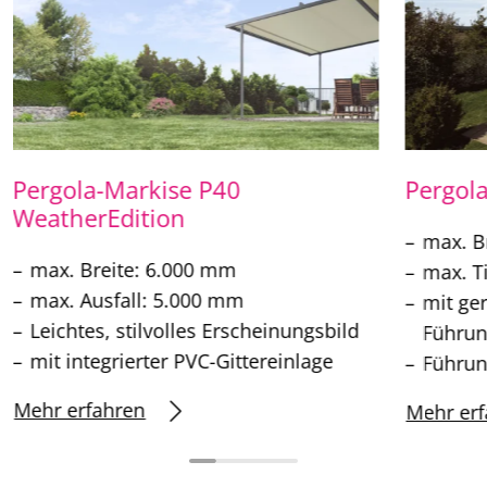
Pergola-Markise P40
Pergol
WeatherEdition
max. B
max. Breite: 6.000 mm
max. T
max. Ausfall: 5.000 mm
mit ge
Leichtes, stilvolles Erscheinungsbild
Führun
mit integrierter PVC-Gittereinlage
Führun
Mehr erfahren
Mehr erf