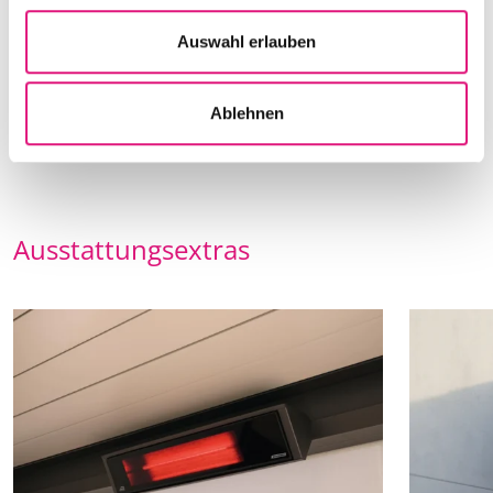
u
s
Auswahl erlauben
w
a
Ablehnen
h
l
Ausstattungsextras