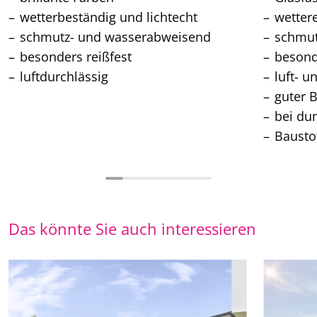
wetterbeständig und lichtecht
wetter
schmutz- und wasserabweisend
schmu
besonders reißfest
besond
luftdurchlässig
luft- u
guter 
bei du
Bausto
Das könnte Sie auch interessieren