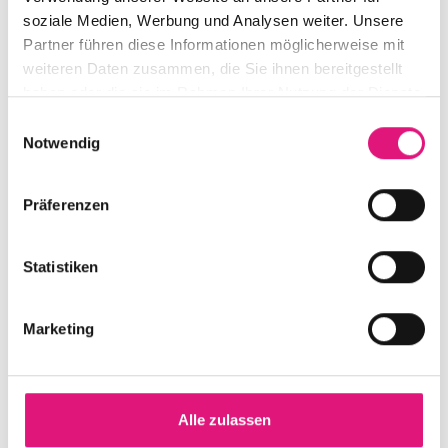
soziale Medien, Werbung und Analysen weiter. Unsere
Partner führen diese Informationen möglicherweise mit
weiteren Daten zusammen, die Sie ihnen bereitgestellt
haben oder die sie im Rahmen Ihrer Nutzung der Dienste
gesammelt haben.
E
Notwendig
i
n
w
Präferenzen
i
l
l
Statistiken
i
g
Details und Varianten
Marketing
u
n
g
s
Alle zulassen
a