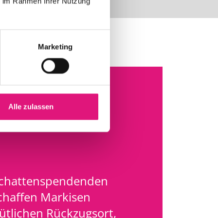
ie im Rahmen Ihrer Nutzung
Marketing
Alle zulassen
 schattenspendenden
chaffen Markisen
ütlichen Rückzugsort,