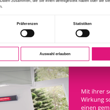
 Daten zusammen, die Sie ihnen bereitgestellt haben oder die s
n.
Präferenzen
Statistiken
Auswahl erlauben
Mit ihrer
Wirkung s
einen gem