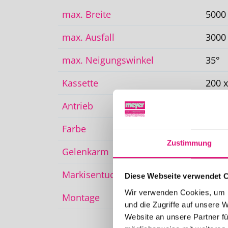
max. Breite
500
max. Ausfall
300
max. Neigungswinkel
35°
Kassette
200 
Antrieb
Kurb
Farbe
Pulv
Zustimmung
Gelenkarm
Kraf
Markisentuch
Acryl
Diese Webseite verwendet 
Wir verwenden Cookies, um I
Montage
Dach
und die Zugriffe auf unsere 
Website an unsere Partner fü