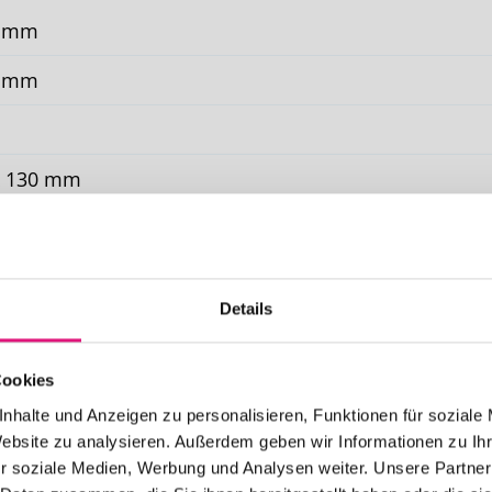
0 mm
0 mm
x 130 mm
el, Motor, WMS Funkmotor
erbeschichtet in RAL 9016, RAL 9006, W4916, option
Details
tübertragung durch Flexband
 All Weather, Acryl Standard, Soltis 92, Starlight Blue, 
Cookies
nhalte und Anzeigen zu personalisieren, Funktionen für soziale
sparrenmontage, Deckenmontage, Wandmontage
Website zu analysieren. Außerdem geben wir Informationen zu I
r soziale Medien, Werbung und Analysen weiter. Unsere Partner