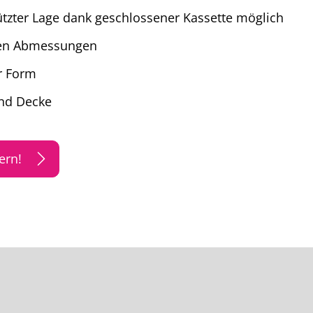
tzter Lage dank geschlossener Kassette möglich
nen Abmessungen
r Form
nd Decke
ern!